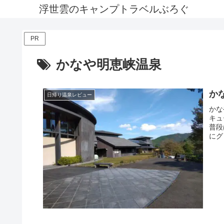
浮世雲のキャンプトラベルぶろぐ
PR
かなや明恵峡温泉
か
日帰り温泉レビュー
かな
キュ
普段
にグ