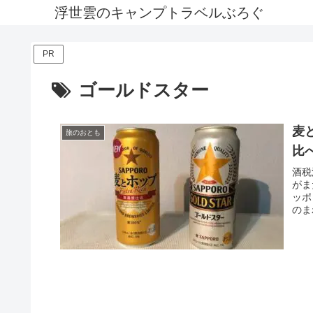
浮世雲のキャンプトラベルぶろぐ
PR
ゴールドスター
麦
旅のおとも
比
酒税
がま
ッポ
のま