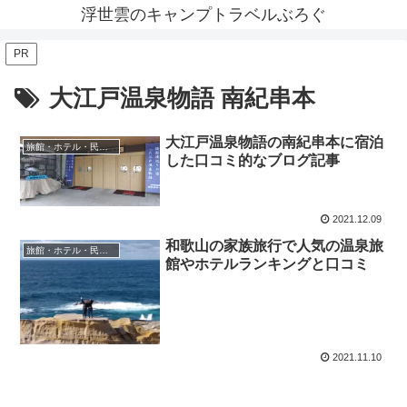
浮世雲のキャンプトラベルぶろぐ
PR
大江戸温泉物語 南紀串本
大江戸温泉物語の南紀串本に宿泊
旅館・ホテル・民宿レビュー
した口コミ的なブログ記事
2021.12.09
和歌山の家族旅行で人気の温泉旅
旅館・ホテル・民宿レビュー
館やホテルランキングと口コミ
2021.11.10