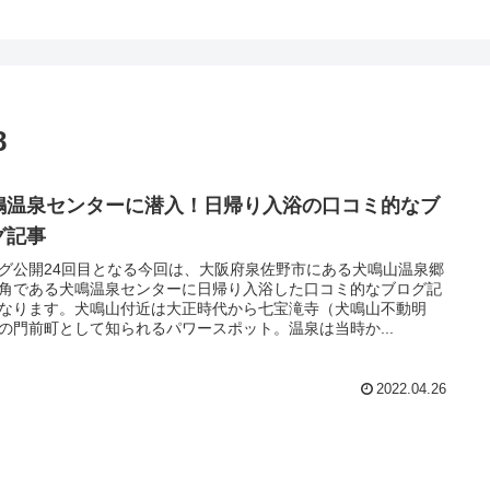
8
鳴温泉センターに潜入！日帰り入浴の口コミ的なブ
グ記事
グ公開24回目となる今回は、大阪府泉佐野市にある犬鳴山温泉郷
角である犬鳴温泉センターに日帰り入浴した口コミ的なブログ記
なります。犬鳴山付近は大正時代から七宝滝寺（犬鳴山不動明
の門前町として知られるパワースポット。温泉は当時か...
2022.04.26