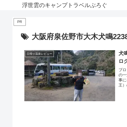
浮世雲のキャンプトラベルぶろぐ
PR
大阪府泉佐野市大木犬鳴223
犬
日帰り温泉レビュー
ロ
ブロ
の一
事に
王）