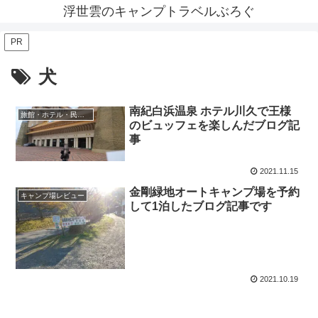
浮世雲のキャンプトラベルぶろぐ
PR
犬
南紀白浜温泉 ホテル川久で王様
旅館・ホテル・民宿レビュー
のビュッフェを楽しんだブログ記
事
2021.11.15
金剛緑地オートキャンプ場を予約
キャンプ場レビュー
して1泊したブログ記事です
2021.10.19